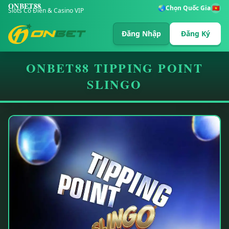
ONBET88
🌏
Chọn Quốc Gia
🇻🇳
Slots Cổ Điển & Casino VIP
Đăng Nhập
Đăng Ký
ONBET88 TIPPING POINT
SLINGO