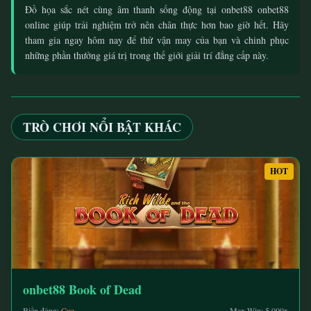
Đồ họa sắc nét cùng âm thanh sống động tại onbet88 onbet88
online giúp trải nghiệm trở nên chân thực hơn bao giờ hết. Hãy
tham gia ngay hôm nay để thử vận may của bạn và chinh phục
những phần thưởng giá trị trong thế giới giải trí đẳng cấp này.
TRÒ CHƠI NỔI BẬT KHÁC
HOT
onbet88 Book of Dead
Biến động:
Cao
Max Win: 5,000x