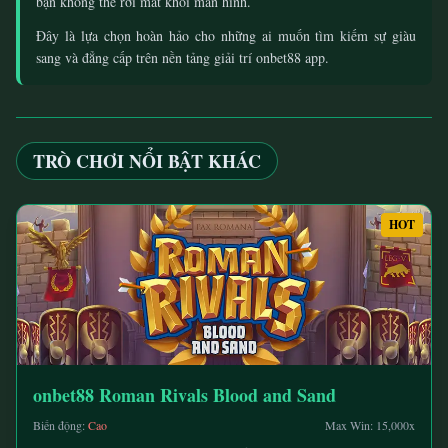
bạn không thể rời mắt khỏi màn hình.
Đây là lựa chọn hoàn hảo cho những ai muốn tìm kiếm sự giàu
sang và đẳng cấp trên nền tảng giải trí onbet88 app.
TRÒ CHƠI NỔI BẬT KHÁC
HOT
onbet88 Roman Rivals Blood and Sand
Biến động:
Cao
Max Win: 15,000x