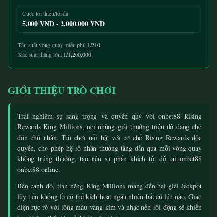
Cược tối thiểu/tối đa
5.000 VND - 2.000.000 VND
Tần suất vòng quay miễn phí:
1/210
Xác suất thắng lớn:
1/1,200,000
GIỚI THIỆU TRÒ CHƠI
Trải nghiệm sự sang trọng và quyền quý với onbet88 Rising
Rewards King Millions, nơi những giải thưởng triệu đô đang chờ
đón chủ nhân. Trò chơi nổi bật với cơ chế Rising Rewards độc
quyền, cho phép hệ số nhân thưởng tăng dần qua mỗi vòng quay
không trúng thưởng, tạo nên sự phấn khích tột độ tại onbet88
onbet88 online.
Bên cạnh đó, tính năng King Millions mang đến hai giải Jackpot
lũy tiến khổng lồ có thể kích hoạt ngẫu nhiên bất cứ lúc nào. Giao
diện rực rỡ với tông màu vàng kim và nhạc nền sôi động sẽ khiến