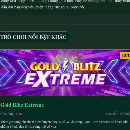
cùng khả năng nhân thưởng không giới hạn. Hãy để những chú mèo may mắn
dẫn dắt bạn đến với chiến thắng rực rỡ tại onbet88.
TRÒ CHƠI NỔI BẬT KHÁC
HOT
Gold Blitz Extreme
Biến động:
Cao
Max Win: 5,000x
Tham gia cùng nhà thám hiểm huyền thoại Rich Wilde trong Gold Blitz Extreme để khám phá
những bí mật đen tối của lăng mộ cổ xưa.