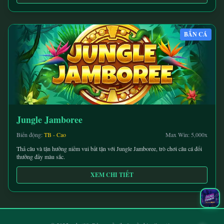
BẮN CÁ
Jungle Jamboree
Biến động:
TB - Cao
Max Win: 5,000x
Thả câu và tận hưởng niềm vui bất tận với Jungle Jamboree, trò chơi câu cá đổi
thưởng đầy màu sắc.
XEM CHI TIẾT