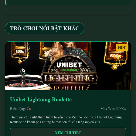
TRÒ CHƠI NỔI BẬT KHÁC
HOT
Unibet Lightning Roulette
Biến động:
Cao
Max Win: 5,000x
Tham gia cùng nhà thám hiểm huyền thoại Rich Wilde trong Unibet Lightning
Roulette để khám phá những bí mật đen tối của lăng mộ cổ xưa.
XEM CHI TIẾT