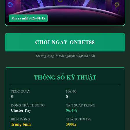
Mới ra mắt 2024-01-15
CHƠI NGAY ONBET88
Tải ứng dụng để trải nghiệm mượt mà nhất
THÔNG SỐ KỸ THUẬT
TRỤC QUAY
HÀNG
8
8
DÒNG TRẢ THƯỞNG
TẦN SUẤT TRÚNG
Cluster Pay
96.4%
BIẾN ĐỘNG
THẮNG TỐI ĐA
Trung bình
5000x